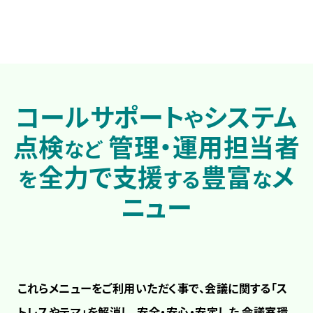
コールサポート
システム
や
点検
管理・運用担当者
など
全力で支援
豊富
メ
を
する
な
ニュー
これらメニューをご利用いただく事で、会議に関する「ス
トレスやテマ」を解消し、安全・安心・安定した
会議室環