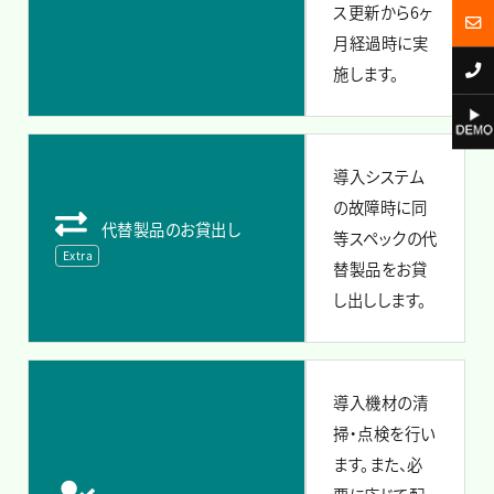
ス更新から6ヶ
月経過時に実
施します。
導入システム
の故障時に同
代替製品のお貸出し
等スペックの代
Extra
替製品をお貸
し出しします。
導入機材の清
掃・点検を行い
ます。また、必