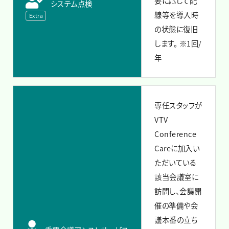
要に応じて配
システム点検
線等を導入時
Extra
の状態に復旧
します。
※1回/
年
専任スタッフが
VTV
Conference
Careに加入い
ただいている
該当会議室に
訪問し、会議開
催の準備や会
議本番の立ち