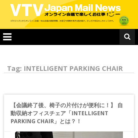
コ
ン
テ
ン
ツ
へ
ス
キ
ッ
プ
Tag: INTELLIGENT PARKING CHAIR
【会議終了後、椅子の片付けが便利に！】 自
動収納オフィスチェア「INTELLIGENT
PARKING CHAIR」とは？！