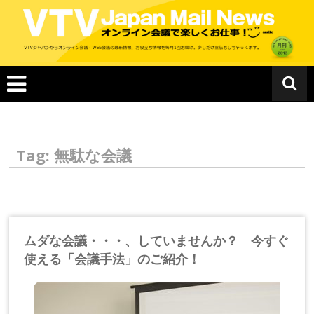
コ
ン
テ
ン
ツ
へ
ス
キ
ッ
プ
Tag: 無駄な会議
ムダな会議・・・、していませんか？ 今すぐ
使える「会議手法」のご紹介！