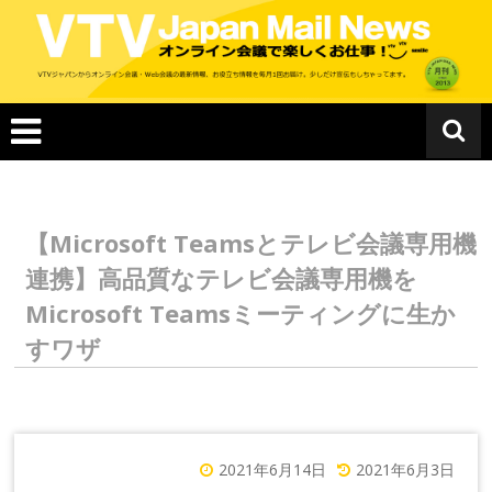
コ
ン
テ
ン
ツ
へ
ス
キ
ッ
プ
【Microsoft Teamsとテレビ会議専用機
連携】高品質なテレビ会議専用機を
Microsoft Teamsミーティングに生か
すワザ
2021年6月14日
2021年6月3日