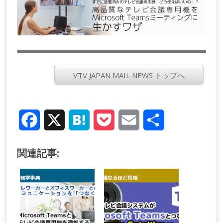
VTV JAPAN MAIL NEWS トップへ
Facebook
X
Hatena
Pocket
Email
共
有
関連記事: