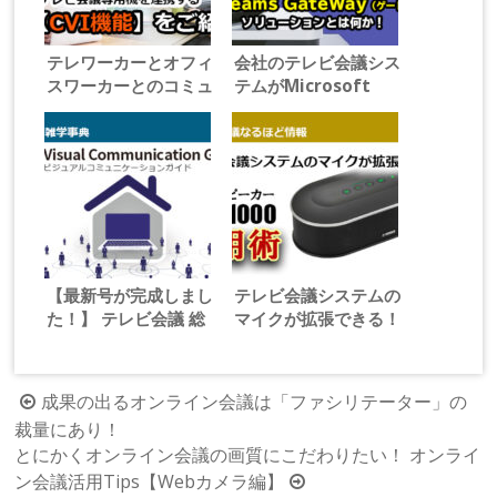
テレワーカーとオフィ
会社のテレビ会議シス
スワーカーとのコミュ
テムがMicrosoft
ニケーションを「つな
Teamsとつながる！
ぐ」 Microsoft
MS Teams
Teamsとテレビ会議
GateWay（ゲートウ
専用機を連携する
ェイ）ソリューション
【CVI機能】をご紹
とは何か！
介！
【最新号が完成しまし
テレビ会議システムの
た！】 テレビ会議 総
マイクが拡張できる！
合カタログ Visual
ヤマハ マイクスピー
Communication
カー「YVC-1000」活
Guide Vol.21
用術
投
成果の出るオンライン会議は「ファシリテーター」の
裁量にあり！
稿
とにかくオンライン会議の画質にこだわりたい！ オンライ
ナ
ン会議活用Tips【Webカメラ編】
ビ