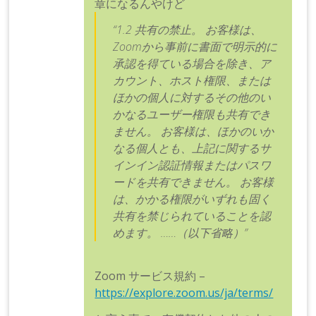
章になるんやけど
“1.2 共有の禁止。 お客様は、
Zoomから事前に書面で明示的に
承認を得ている場合を除き、ア
カウント、ホスト権限、または
ほかの個人に対するその他のい
かなるユーザー権限も共有でき
ません。 お客様は、ほかのいか
なる個人とも、上記に関するサ
インイン認証情報またはパスワ
ードを共有できません。 お客様
は、かかる権限がいずれも固く
共有を禁じられていることを認
めます。 ……（以下省略）”
Zoom サービス規約 –
https://explore.zoom.us/ja/terms/