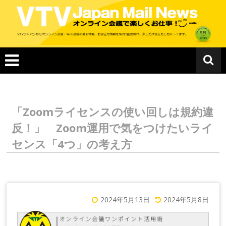
コ
ン
テ
ン
ツ
へ
ス
キ
ッ
プ
「Zoomライセンスの使い回しは規約違
反！」 Zoom運用で気をつけたいライ
センス「4つ」の考え方
2024年5月13日
2024年5月8日