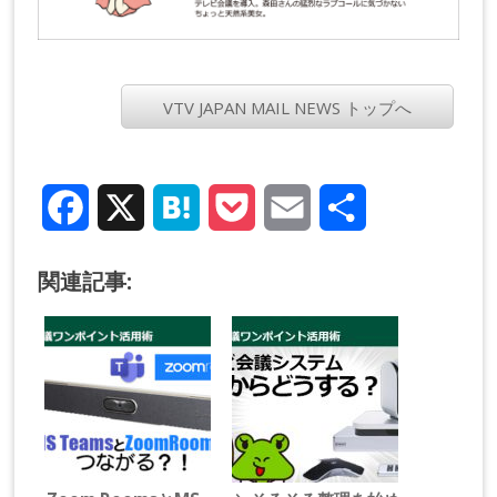
VTV JAPAN MAIL NEWS トップへ
Facebook
X
Hatena
Pocket
Email
Share
関連記事: