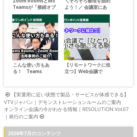
Zoom RoomsとMS
＼そろそろ整理を始め
Teamsが「接続オプ
よう！／ 会議室にあ
ション不要」でつなが
るテレビ会議システム
る Zoomの新しいソ
「これからどうする？
リューションとは！
運用Tips」
こんな使い方もあ
【リモートワークに役
る！ Teams
立つ】Web会議で
Rooms／Zoom
「ひとりだけ」声が小
Rooms 活用事例のご
さく聞こえる原因は！
紹介
投
【実運用に近い状態で製品・サービスが体感できる】
VTVジャパン｜デモンストレーションルームのご案内
稿
オンライン会議の今がわかる情報｜RESOLUTION Vol.07
ナ
｜発行のご案内
ビ
ゲ
2026年7月のコンテンツ