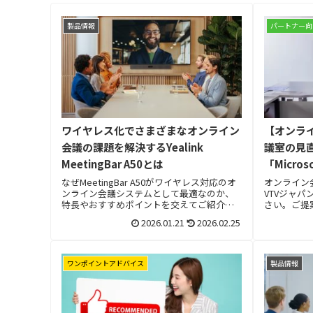
製品情報
パートナー向
ワイヤレス化でさまざまなオンライン
【オンラ
会議の課題を解決するYealink
議室の見
MeetingBar A50とは
「Micros
Rooms
なぜMeetingBar A50がワイヤレス対応のオ
オンライン
ンライン会議システムとして最適なのか、
VTVジャ
特長やおすすめポイントを交えてご紹介し
さい。ご提
ます。
識不要でサ
2026.01.21
2026.02.25
ワンポイントアドバイス
製品情報