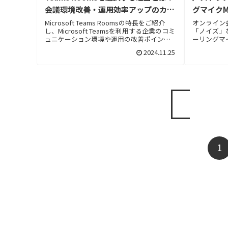
会議環境改善・運用効率アップのカギ
グマイクM
となるソリューションにせまる
う
Microsoft Teams Roomsの特長をご紹介
オンライン
し、Microsoft Teamsを利用する企業のコミ
「ノイズ」
ュニケーション環境や運用の改善ポイント
ーリングマイ
を詳しく解説します。
す。
2024.11.25
1