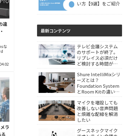
い方【9選】をご紹介
oの違
最新コンテンツ
s・
テレビ会議システム
omsな
d
のサポートが終了。
リプレイス必須だけ
ど検討する時間が欲
04.02
しい
Shure IntelliMixシリ
ーズとは？
Foundation System
とRoom Kitの違いを
解説
マイクを増設しても
改善しない音声問題
と煩雑な配線を解消
したい
カメラ
グースネックマイク
ある