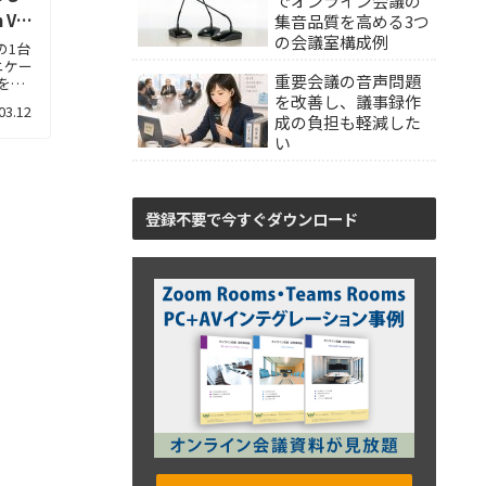
でオンライン会議の
VZ-
集音品質を高める3つ
の会議室構成例
の1台
ニケー
重要会議の音声問題
Dをご
を改善し、議事録作
03.12
成の負担も軽減した
い
登録不要で今すぐダウンロード