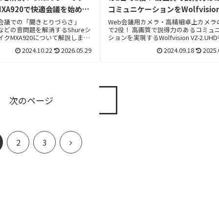
XA920で快適会議を始めよ
コミュニケーションをWolfvision 
2.UHDで実現
会議での「聞きとりづらさ」
Web会議用カメラ・高精細卓上カメラ
などの音問題を解消するShureシ
で2役！ 高画質で説得力のあるコミュ
クMXA920について解説しま
ションを実現するWolfvision VZ-2.UH
紹介します。
2024.10.22
2026.05.29
2024.09.18
2025.
次のページ
次
2
3
へ