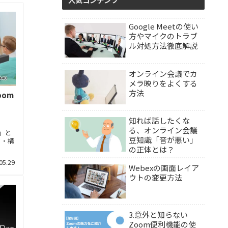
Google Meetの使い
方やマイクのトラブ
ル対処方法徹底解説
オンライン会議でカ
メラ映りをよくする
方法
oom
知れば話したくな
る、オンライン会議
i」と
豆知識「音が悪い」
ック・構
の正体とは？
05.29
Webexの画面レイア
ウトの変更方法
3.意外と知らない
Zoom便利機能の使