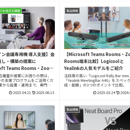
けお役立ち情報
製品情報
【Microsoft Teams Rooms・Z
イン会議専用機 導入支援】会
Rooms端末比較】Logicoolと
直し・構築の提案に
Yealinkの人気モデルをご紹介
oft Teams Rooms・Zoom
」を加えてみませんか
注目度の高い「Logicool Rally Bar min
会議室の提案にお困りの際は、
「Yealink MeetingBar A40」をスペ
パンの支援プログラムをご活用くだ
成・配線」の3つのポイントで比較。
案から設置・運用まで、専門知
ポートいたします。
2025.04.21
2025.06.13
2025.03.24
2026.
製品情報