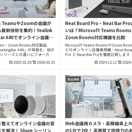
oft TeamsやZoomの会議が
Neat Board Pro・Neat Bar Pr
最新技術を集約！Yealink
いは？Microsoft Teams Room
gBar A40でオンライン会議を
Zoom Rooms対応機器を比較
マートに
ooms・Zoom Rooms対応製品
Microsoft Teams RoomsやZoom Ro
 MeetingBar A40」の特長を、他の
どのオンライン会議専用機・Neat Boar
gBarシリーズとの違いにフォーカス
Pro と Neat Bar Proを徹底比較します
紹介。
2025.01.20
2026.02.25
2024.12.11
2026.
製品情報
を整えてオンライン会議の音
Web会議用カメラ・高精細卓上
を解決！ Shure シーリン
の1台で2役！ 高画質で説得力の