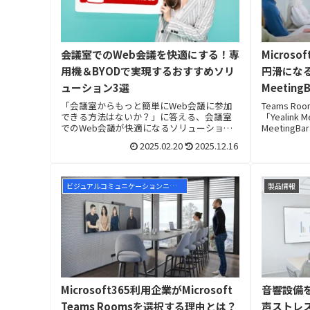
会議室でのWeb会議を快適にする！専
Micros
用機＆BYODで実現するおすすめソリ
円滑になる
ューション3選
Meetin
簡単・ス
「会議室からもっと簡単にWeb会議に参加
Teams R
できる方法はないか？」に答える、会議室
「Yealink
でのWeb会議が快適になるソリューション
Meetin
をご紹介します。
しながらご
2025.02.20
2025.12.16
ビジュアルコミュニケーションニュース
製品情報
Microsoft365利用企業がMicrosoft
音響設備
Teams Roomsを選択する理由とは？
声ストレス