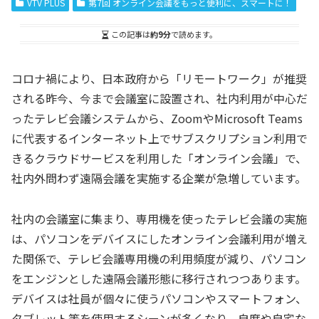
VTV PLUS
第7回 オンライン会議をもっと便利に、スマートに！
この記事は
約9分
で読めます。
コロナ禍により、日本政府から「リモートワーク」が推奨
される昨今、今まで会議室に設置され、社内利用が中心だ
ったテレビ会議システムから、ZoomやMicrosoft Teams
に代表するインターネット上でサブスクリプション利用で
きるクラウドサービスを利用した「オンライン会議」で、
社内外問わず遠隔会議を実施する企業が急増しています。
社内の会議室に集まり、専用機を使ったテレビ会議の実施
は、パソコンをデバイスにしたオンライン会議利用が増え
た関係で、テレビ会議専用機の利用頻度が減り、パソコン
をエンジンとした遠隔会議形態に移行されつつあります。
デバイスは社員が個々に使うパソコンやスマートフォン、
タブレット等を使用するシーンが多くなり、自席や自宅な