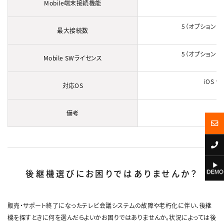
Mobile端末接続機能
5（オプションで
最大接続数
5（オプションで
Mobile SWライセンス
iOS v
対応OS
備考
後継機選びにお困りではありませんか？
販売・サポート終了になったテレビ会議システムの故障や老朽化に伴い、後継
機を探すときに何を選んだらよいかお困りではありませんか。状況によっては後