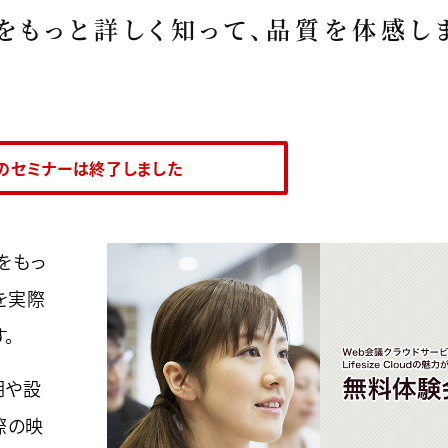
の魅力をもっと詳しく知って、品質を体感し
のセミナーは終了しました
力をもっ
dを実際
。
説明や設
際の映