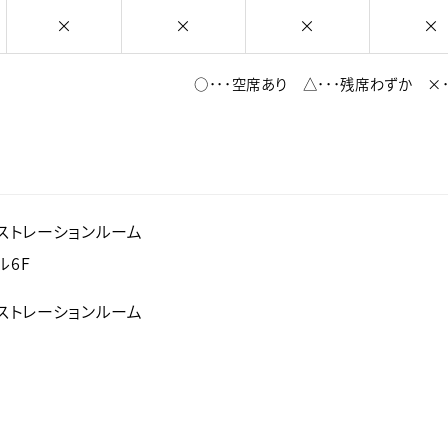
×
×
×
×
○･･･空席あり △･･･残席わずか ×･
ストレーションルーム
ル6F
ストレーションルーム