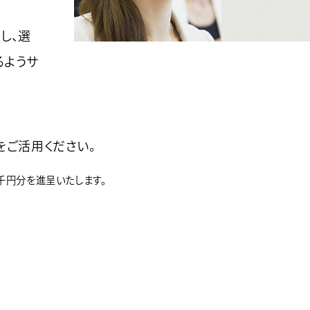
し、選
るようサ
験会をご活用ください。
千円分を進呈いたします。