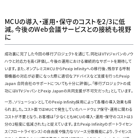
MCUの導入・運用・保守のコストを2/3に低
減。今後のWeb会議サービスとの接続も視野
に
成功裏に完了した今回の移行プロジェクトを通じて、同社はVTVジャパンのノウ
ハウと対応力を高く評価し、今後の運用における継続的なサポートを期待して
います。また、オンプレミスMCUからPexip Infinityへの移行後、残存する呼制
御機器の対応が必要になった際に適切なアドバイスなど支援を行ったPexip
Japan 合同会社のサポートについても十分に評価し、「移行プロジェクトの成
功にはVTVジャパンとPexip Japanの共同支援が不可欠だった」としています。
一方、ソリューションとしてのPexip Infinity採用によって各種の導入効果も得
られました。コスト面ではMUCで発生していたハードウェア保守・運用に関わる
コストが不要となり、お客様は「少なくともMCUの導入・運用・保守のコストは3
分の2程度に低減された」と捉えています。またPexip Infinityのポートライセン
ス（フロートライセンス）の自由度や強力なリソース分散機能により、ライセンス