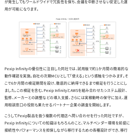
が発生してもワールドワイドで冗長性を保ち、会議を中断させない安定した運
用が可能になります。
Pexip Infinityの優位性に注目した同社では、試用版で約1か月間の簡易的な
動作確認を実施。自社の次期MCUとして「使える」という感触をつかみます。そ
こで6か月間の検証期間を設け、徹底的に納得できるまで検証を行うことにし
ました。この検証を含む、Pexip InfinityとAWSを組み合わせたシステム設計、
監修、メーカーとの調整などの導入支援、さらには実稼動時の保守に加え、運
用相談窓口の役割も果たせるパートナー企業の調査を開始します。
こうしてPexip製品を扱う複数の代理店へ問い合わせを行った同社ですが、
Pexip Infinityについての知識はもちろんのこと、マルチベンダー環境を前提に
接続性やパフォーマンスを担保しながら移行するための各種設計ができ、移行