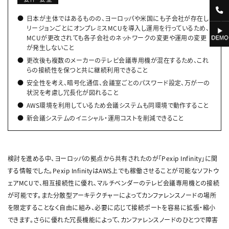
日本が主体ではあるものの、ヨーロッパや米国にも子会社が存在し
リージョンごとにオンプレミスMCUを導入し運用を行っているため、
MCUが更改されても各子会社のネットワークの変更や運用の変更
が発生しないこと
更改後も複数のメーカーのテレビ会議専用機が混在するため、これ
らの接続性を保つと共に継続利用できること
安全性を考え、暗号化通信、会議室ごとのパスワード設定、万が一の
状況を考慮し冗長化が図れること
AWS環境を利用しているため会議システムも同環境で動作すること
新会議システムのイニシャル・運用コストを削減できること
検討を進める中、ヨーロッパの拠点から共有されたのが「Pexip Infinity」に関
する情報でした。Pexip InfinityはAWS上でも稼働させることが可能なソフトウ
ェアMCUで、相互接続性に優れ、マルチベンダーのテレビ会議専用機との接続
が可能です。また分散型アーキテクチャーによってカンファレンスノードの場所
を限定することなく自由に組み、必要に応じて接続ポートを容易に拡張・縮小
できます。さらに優れた冗長機能によって、カンファレンスノードのひとつで障害