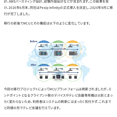
計、AWSバースティング設計、試験内容設計などが含まれます。この結果を受
け、2020年6月末、同社はPexip Infinityの正式導入を決定し、2020年9月に移
行が完了しました。
移行の前後でMCUとその構成は以下のように変化しています。
今回の移行プロジェクトによってMCUプラットフォームは刷新されましたが、エ
ンドポイントとなるクライアント側のデバイスやテレビ会議専用機は以前とまっ
たく変わらないため、利用者はシステムの刷新にはまったく気付かず、これまで
と同様の形でテレビ会議を行えています。