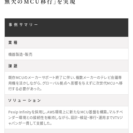
無欠のMCU移行」を実現
事例サマリー
業種
機器製造・販売
課題
既存MCUのメーカーサポート終了に伴い、複数メーカーのテレビ会議専
用機を活かしながら、グローバル拠点へ影響を与えずに次世代MCUへ移
行する必要があった。
ソリューション
Pexip Infinityを採用し、AWS環境上に新たなMCU基盤を構築。マルチベ
ンダー環境との接続性を維持しながら、設計・検証・移行・運用までVTVジ
ャパンが一貫して支援した。