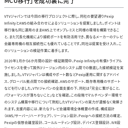
MCU移行」を成功裏に完了
VTVジャパンでは今回の移行プロジェクトに際し、同社の要望通りPexip
InfinityとAWSの組み合わせによるソリューションを提案しました。ポイントは
移行後も同じ運用のままAWS上でオンプレミスと同様の環境を構築できるこ
と、また冗長化機能により接続ポートを有効活用でき、異なるメーカーのテレビ
会議専用機の相互接続性にも優れていることです。同社は提案を受け入れ、こ
のソリューションの検証作業に着手します。
2020年1月から6か月間の設計・検証期間中、Pexip Infinityの有償トライアル
ライセンスを使って国外3リージョン内のシステム間での徹底した接続検証を実
施しました。VTVジャパンは構成やポート数などPexip運用に関するアドバイ
ス、グローバル拠点間での接続確認、AWSのサポート、既存専用機のサポート
などを行いました。VTVジャパンの全面支援の下、同社は「完全に繋がること、
パフォーマンスが落ちないこと」などを確認。この段階でマルチベンダー環境で
のシステム構築や移行について熟知したVTVジャパンの実力が遺憾なく発揮さ
れます。支援内容には、新たなテレビ会議環境全体概要の作成、構成設計
（AWS/サーバー/ハードウェア）、リージョン設計、Pexipへの接続方法の確定、
Pexipの仮想会議室設計、コールルーティング設計、デバイス登録設計、IVR設