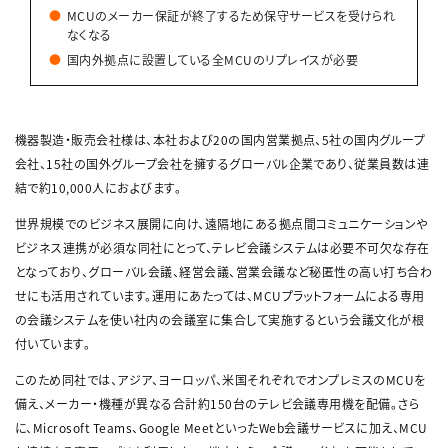
MCUのメーカー保証が終了するため保守サービスを受けられ
なくなる
国内外拠点に設置している全MCUのリプレイスが必要
機器製造・販売会社様は、本社および20の国内営業拠点、5社の国内グループ
会社、15社の国外グループ会社を擁するグローバル企業であり、従業員数は連
結で約10,000人におよびます。
世界規模でのビジネス展開に向け、遠隔地にある拠点間コミュニケーションや
ビジネス連携が必須な同社にとって、テレビ会議システムは必要不可欠な存在
となっており、グローバル会議、経営会議、営業会議など秘匿性の高い打ち合わ
せにも活用されています。運用にあたっては、MCUプラットフォームによる専用
の会議システムを使い社内の会議室に集合して実施するという会議文化が根
付いています。
このため同社では、アジア、ヨーロッパ、米国それぞれでオンプレミスのMCUを
備え、メーカー・機種が異なる合計約150台のテレビ会議専用機を配備。さら
に、Microsoft Teams、Google MeetといったWeb会議サービスに加え、MCU