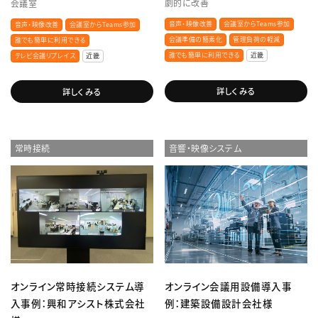
劇的に改善
会議室
音声・映像改善
会議室からTeams参加
音声・映像改善
会議室からTeams参加
会議準備の簡素化
管理負荷の軽減
誰でも簡単に利用できる
誰でも簡単に利用できる
近畿
テレビ会議リプレイス
近畿
詳しくみる
詳しくみる
常時接続
音響・映像システム
オンライン常時接続システム導
オンライン会議用設備導入事
入事例：興和アシスト株式会社
例：建築設備設計会社様