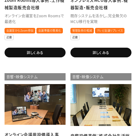
械製造販売会社様
器製造・販売会社様
オンライン会議室をZoom Roomsで
既存システムを活かし、完全無欠の
最適化
MCU移行を実現
会議室からZoom参加
会議準備の簡素化
管理負荷の軽減
テレビ会議リプレイス
近畿
近畿
詳しくみる
詳しくみる
音響・映像システム
音響・映像システム
オンライン会議用設備導入事
音響設備事例：株式会社生活総