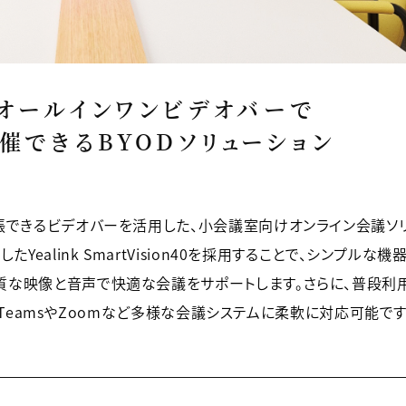
ーオールインワンビデオバーで
催できるBYODソリューション
拡張できるビデオバーを活用した、小会議室向けオンライン会議ソ
ealink SmartVision40を採用することで、シンプルな機
質な映像と音声で快適な会議をサポートします。さらに、普段利
ft TeamsやZoomなど多様な会議システムに柔軟に対応可能です