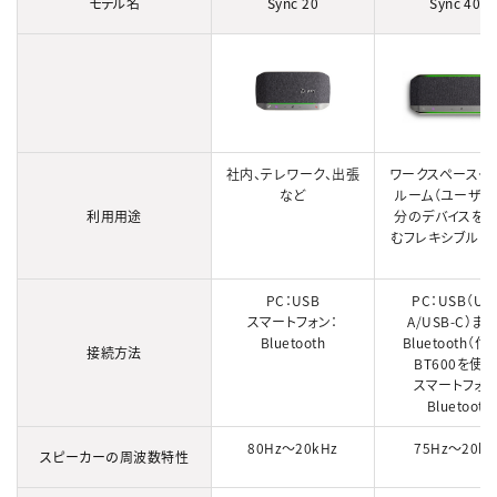
モデル名
Sync 20
Sync 40+
社内、テレワーク、出張
ワークスペースや
など
ルーム（ユーザ
利用用途
分のデバイスを
むフレキシブルな
PC：USB
PC：USB（US
スマートフォン：
A/USB-C）ま
Bluetooth
Bluetooth（
接続方法
BT600を使用
スマートフォン
Bluetooth
80Hz～20kHz
75Hz～20kH
スピーカーの周波数特性