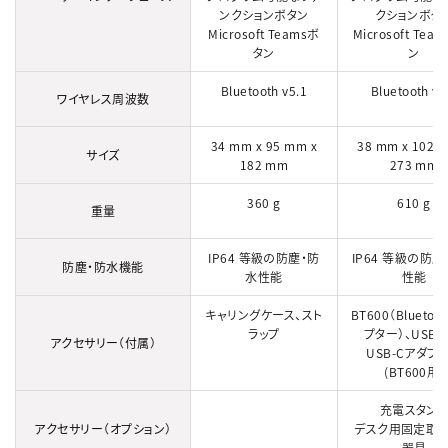
ンクションボタン
クションボタ
Microsoft Teamsボ
Microsoft Tea
タン
ン
Bluetooth v5.1
Bluetooth v5
ワイヤレス周波数
34 mm x 95 mm x
38 mm x 102 
サイズ
182 mm
273 mm
360 g
610 g
重量
IP64 等級の防塵・防
IP64 等級の防塵
防塵・防水機能
水性能
性能
キャリングケース、スト
BT600（Bluetoo
ラップ
プター）、USB-A
アクセサリー（付属）
USB-Cアダプ
(BT600用)
充電スタン
アクセサリー（オプション）
デスク用固定取
器具