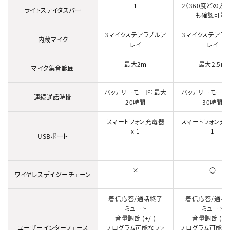
1
2（360度どの方
ライトステイタスバー
も確認可能）
3マイクステアラブルア
3マイクステアラ
内蔵マイク
レイ
レイ
最大2m
最大2.5m
マイク集音範囲
バッテリーモード：最大
バッテリーモード
連続通話時間
20時間
30時間
スマートフォン充電器
スマートフォン充電
x 1
1
USBポート
×
〇
ワイヤレスデイジーチェーン
着信応答/通話終了
着信応答/通話
ミュート
ミュート
音量調節 (+/-)
音量調節 (+/-
ユーザーインターフェース
プログラム可能なファ
プログラム可能な